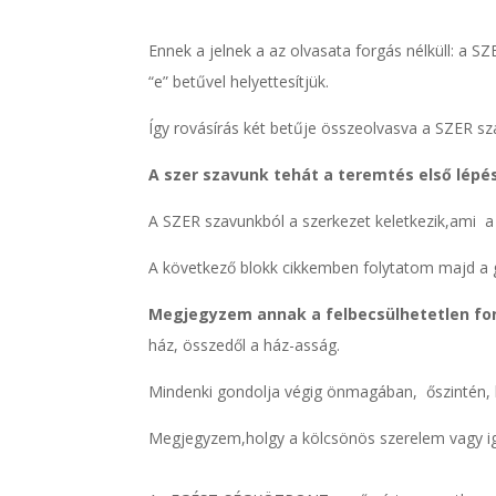
Ennek a jelnek a az olvasata forgás nélküll: a
“e” betűvel helyettesítjük.
Így rovásírás két betűje összeolvasva a SZER sz
A szer szavunk tehát a teremtés első lépés
A SZER szavunkból a szerkezet keletkezik,ami a 
A következő blokk cikkemben folytatom majd a 
Megjegyzem annak a felbecsülhetetlen fon
ház, összedől a ház-asság.
Mindenki gondolja végig önmagában, őszintén, 
Megjegyzem,holgy a kölcsönös szerelem vagy iga