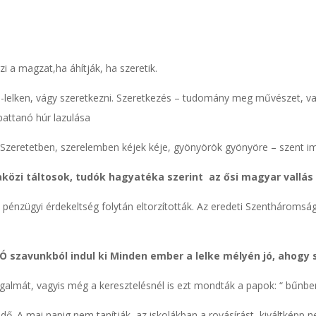
zi a magzat,
ha áhítják, ha szeretik.
n-lelken, vágy szeretkezni. Szeretkezés – tudomány meg művészet, val
attanó húr lazulása
Szeretetben, szerelemben kéjek kéje, gyönyörök gyönyöre – szent i
özi táltosok, tudók hagyatéka szerint az ősi magyar vallás 
pénzügyi érdekeltség folytán eltorzították. Az eredeti Szentháromsá
Ó szavunkból indul ki Minden ember a lelke mélyén jó, ahogy s
galmát, vagyis még a keresztelésnél is ezt mondták a papok: “ bűnbe
ndő. A mai napig nem tanítják az iskolákban a rovásírást ,kiváltképp n