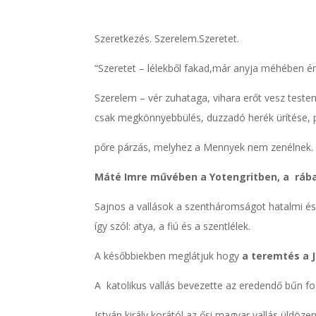
Szeretkezés. Szerelem.Szeretet.
“Szeretet – lélekből fakad,
már anyja méhében ér
Szerelem – vér zuhataga, vihara erőt vesz teste
csak megkönnyebbülés, duzzadó herék ürítése, p
pőre párzás, melyhez a Mennyek nem zenélnek. 
Máté Imre művében a Yotengritben, a rábak
Sajnos a vallások a szentháromságot hatalmi és 
így szól: atya, a fiú és a szentlélek.
A későbbiekben meglátjuk hogy
a teremtés a J
A katolikus vallás bevezette az eredendő bűn fo
István király korától az ősi magyar vallás üldöze