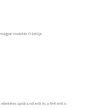
 a magyar rovásírás O betűje
entétes spirál a női erőt és a férfi erőt is