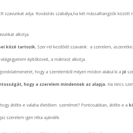
 SZER szavunkat adja. Rovásírás szabálya,ha két mássalhangzók közö
avunkat alkotja.
ei közé tartozik.
Szer-rel kezdődő szavaink: a szerelem, aszeretkez
világegyetem építőköveit, a mátrixot alkotja.
gondolatmenetet, hogy a szerelemből milyen módon alakul ki a
jó
sze
tosságát, hogy a szerelem mindennek az alapja.
Ha nincs szer
hogy átélte-e valaha életében szerelmet? Pontosabban, átélte-e a
k
z szerelem igen ritka ajándék.