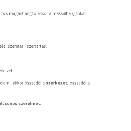
tt nincs magánhangzó akkor a mássalhangzókat
és, szeretet, szertartás.
rkezet.
elem , akkor összedől a
szerkezet,
összedől a
ölcsönös szerelmet
.