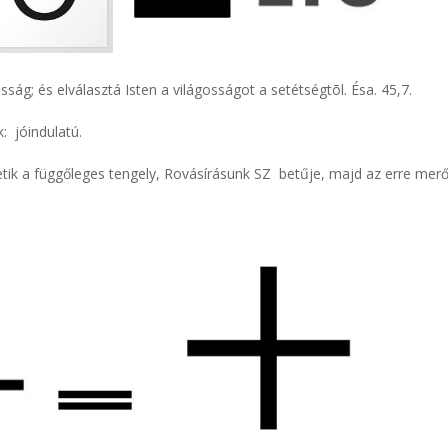
sság; és elválasztá Isten a világosságot a setétségtõl. Ésa. 45,7
.
: jóindulatú.
ik a függőleges tengely, Rovásírásunk SZ betűje, majd az erre merőle