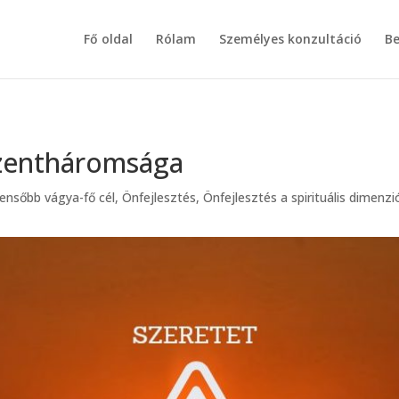
Fő oldal
Rólam
Személyes konzultáció
Be
Szentháromsága
bensőbb vágya-fő cél
,
Önfejlesztés
,
Önfejlesztés a spirituális dimenz