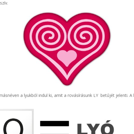
szív.
ásnéven a lyukból indul ki, amit a rovásírásunk LY betűjét jelenti. A 