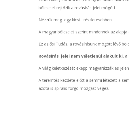
bölcselet rejtőzik a rovásírás jelei mögött.
Nézzük meg egy kicsit részletesebben:
A magyar bölcselet szerint mindennek az alapja 
Ez az ősi Tudás, a rovásírásunk mögött lévő bölc
Rovásírás jelei nem véletlenül alakult ki, 
A világ keletkezését eképp magyarázzák és jelenít
A teremtés kezdete előtt a semmi létezett a sem
azóta is spirális forgó mozgást végez.