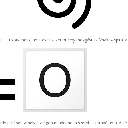
ett a tükörképe is, amit őseink iker örvény mozgásnak ívnak. A spirál
v jelképet, amely a világon mindenhol a szeretet szimbóluma. A két ell