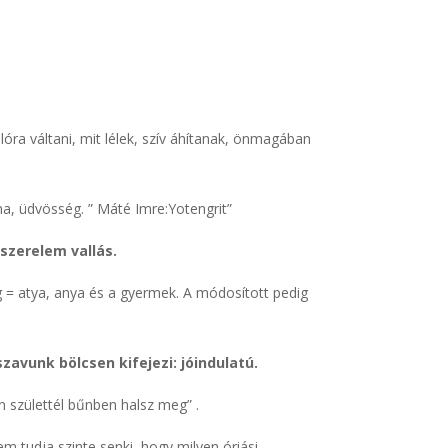
óra váltani, mit lélek, szív áhítanak, önmagában
ma, üdvösség.
” Máté Imre:Yotengrit”
szerelem vallás.
g = atya, anya és a gyermek. A módosított pedig
zavunk bölcsen kifejezi: jóindulatú.
n születtél bűnben halsz meg” .
em tudja szinte senki, hogy milyen óriási