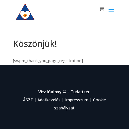
Köszönjük!
[swpm_thank_you_page_registration]
VitalGalaxy ©
– Tudati tér.
ÁSZF
|
Adatkezelés
|
Impresszum
|
Cookie
szabályzat