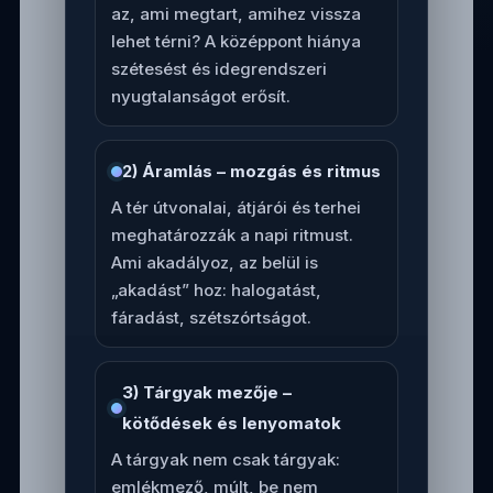
az, ami megtart, amihez vissza
lehet térni? A középpont hiánya
szétesést és idegrendszeri
nyugtalanságot erősít.
2) Áramlás – mozgás és ritmus
A tér útvonalai, átjárói és terhei
meghatározzák a napi ritmust.
Ami akadályoz, az belül is
„akadást” hoz: halogatást,
fáradást, szétszórtságot.
3) Tárgyak mezője –
kötődések és lenyomatok
A tárgyak nem csak tárgyak:
emlékmező, múlt, be nem