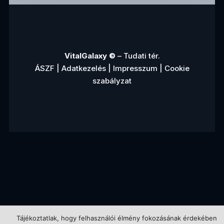
VitalGalaxy ©
– Tudati tér.
ÁSZF
|
Adatkezelés
|
Impresszum
|
Cookie
szabályzat
Tájékoztatlak, hogy felhasználói élmény fokozásának érdekében