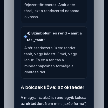
fejezett történetek. Amit a tér
tárol, azt a rendszered naponta
olvassa.
4) Szimbólum és rend – amit a
tér „tanít”
A tér szerkezete üzen: rendet
tanít, vagy káoszt. Emel, vagy
lehúz. És ez a tanítás a
mindennapokban formálja a
döntéseidet.
A bölcsek köve: az oktaéder
A magyar szakrális rend egyik kulcsa
az
oktaéder
. Nem mint „szép forma”,