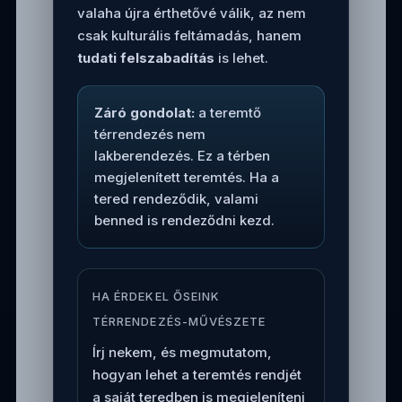
valaha újra érthetővé válik, az nem
csak kulturális feltámadás, hanem
tudati felszabadítás
is lehet.
Záró gondolat:
a teremtő
térrendezés nem
lakberendezés. Ez a térben
megjelenített teremtés. Ha a
tered rendeződik, valami
benned is rendeződni kezd.
HA ÉRDEKEL ŐSEINK
TÉRRENDEZÉS-MŰVÉSZETE
Írj nekem, és megmutatom,
hogyan lehet a teremtés rendjét
a saját teredben is megjeleníteni