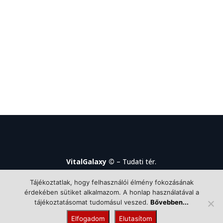
VitalGalaxy ©
– Tudati tér.
ÁSZF
|
Adatkezelés
|
Impresszum
|
Cookie
Tájékoztatlak, hogy felhasználói élmény fokozásának
szabályzat
érdekében sütiket alkalmazom. A honlap használatával a
tájékoztatásomat tudomásul veszed.
Bővebben...
Elfogadom
Elutasítom