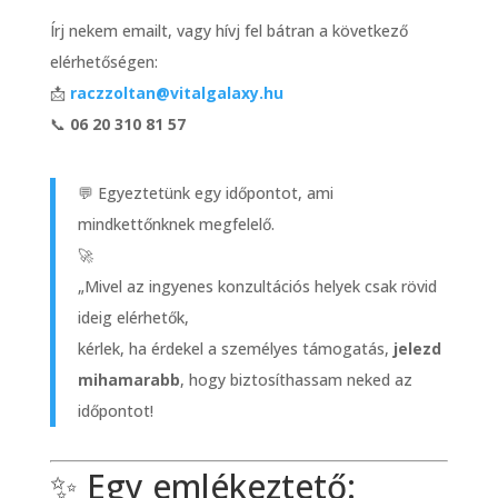
Írj nekem emailt, vagy hívj fel bátran a következő
elérhetőségen:
📩
raczzoltan@vitalgalaxy.hu
📞
06 20 310 81 57
💬 Egyeztetünk egy időpontot, ami
mindkettőnknek megfelelő.
🚀
„Mivel az ingyenes konzultációs helyek csak rövid
ideig elérhetők,
kérlek, ha érdekel a személyes támogatás,
jelezd
mihamarabb
, hogy biztosíthassam neked az
időpontot!
✨ Egy emlékeztető: