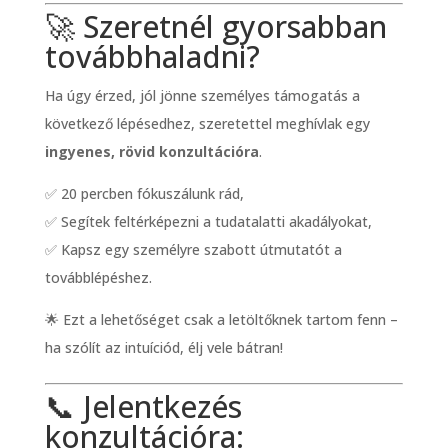
🚀 Szeretnél gyorsabban
továbbhaladni?
Ha úgy érzed, jól jönne személyes támogatás a
következő lépésedhez, szeretettel meghívlak egy
ingyenes, rövid konzultációra
.
✅ 20 percben fókuszálunk rád,
✅ Segítek feltérképezni a tudatalatti akadályokat,
✅ Kapsz egy személyre szabott útmutatót a
továbblépéshez.
🌟 Ezt a lehetőséget csak a letöltőknek tartom fenn –
ha szólít az intuíciód, élj vele bátran!
📞 Jelentkezés
konzultációra: