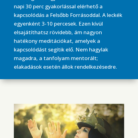
napi 30 perc gyakorlással elérhető a
kapcsolódás a Felsőbb Forrásoddal. A leckék
egyenként 3-10 percesek. Ezen kívül
elsajátíthatsz rövidebb, ám nagyon
hatékony meditációkat, amelyek a
kapcsolódást segítik elő. Nem hagylak
magadra, a tanfolyam mentorált;
elakadások esetén állok rendelkezésedre.