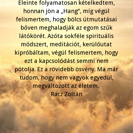
Eleinte folyamatosan kételkedtem,
honnan jön a „Hang”, míg végül
felismertem, hogy bölcs útmutatásai
bőven meghaladják az egom szűk
látókörét. Azóta sokféle spirituális
módszert, meditációt, kerülőutat
kipróbáltam, végül felismertem, hogy
ezt a kapcsolódást semmi nem
pótolja. Ez a rövidebb ösvény. Ma már
tudom, hogy nem vagyok egyedül,
megváltozott az életem.
Rácz Zoltán