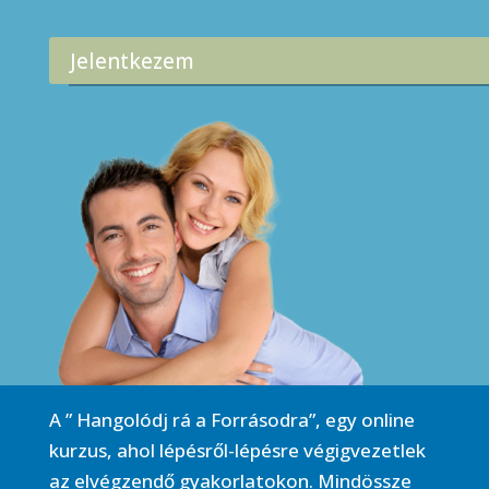
Jelentkezem
A ” Hangolódj rá a Forrásodra”, egy online
kurzus, ahol lépésről-lépésre végigvezetlek
az elvégzendő gyakorlatokon. Mindössze