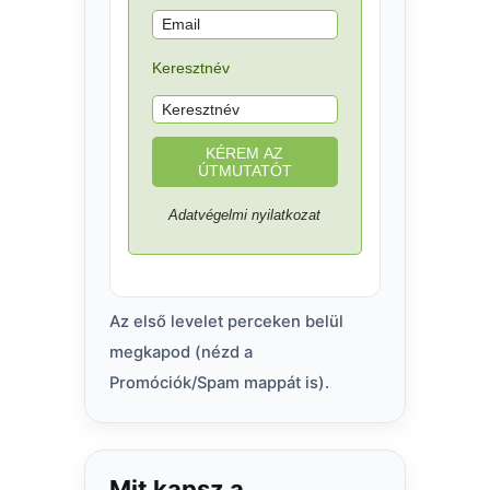
Keresztnév
KÉREM AZ
ÚTMUTATÓT
Adatvégelmi nyilatkozat
Az első levelet perceken belül
megkapod (nézd a
Promóciók/Spam mappát is).
Mit kapsz a