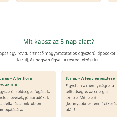
Mit kapsz az 5 nap alatt?
psz egy rövid, érthető magyarázatot és egyszerű lépéseket: 
kerülj, és hogyan figyelj a tested jelzéseire.
. nap – A bélflóra
3. nap – A fény emésztése
yugalma
Figyelem a mennyiségre, a
gyszerű, zöldséges fogások,
telítettségre, az energia-
eleg levesek, jó zsiradékok
szintre. Mit jelent
 a bélfal és a mikrobiom
„könnyebbnek lenni” étkezé
ámogatására.
után?