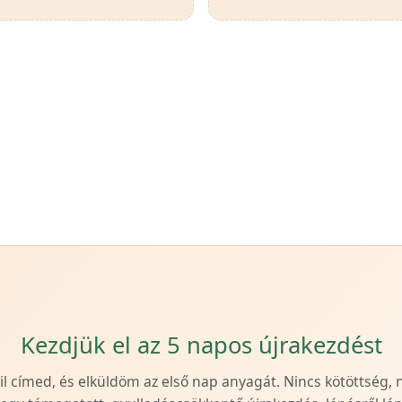
Kezdjük el az 5 napos újrakezdést
il címed, és elküldöm az első nap anyagát. Nincs kötöttség, n