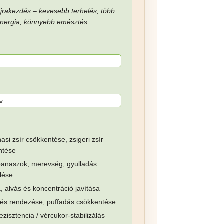
jrakezdés – kevesebb terhelés, több
nergia, könnyebb emésztés
asi zsír csökkentése, zsigeri zsír
ntése
 panaszok, merevség, gyulladás
lése
, alvás és koncentráció javítása
és rendezése, puffadás csökkentése
rezisztencia / vércukor-stabilizálás