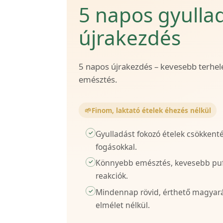
5 napos gyulla
újrakezdés
5 napos újrakezdés – kevesebb terhel
emésztés.
🌱
Finom, laktató ételek éhezés nélkül
Gyulladást fokozó ételek csökkent
✓
fogásokkal.
Könnyebb emésztés, kevesebb puff
✓
reakciók.
Mindennap rövid, érthető magyaráz
✓
elmélet nélkül.