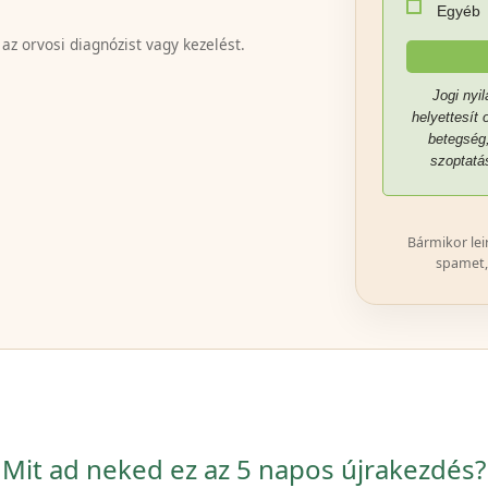
Egyéb
 az orvosi diagnózist vagy kezelést.
Jogi nyi
helyettesít 
betegség
szoptatá
Bármikor lei
spamet,
Mit ad neked ez az 5 napos újrakezdés?