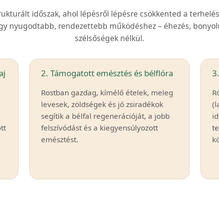
trukturált időszak, ahol lépésről lépésre csökkented a terhelés
 egy nyugodtabb, rendezettebb működéshez – éhezés, bonyolu
szélsőségek nélkül.
aj
2. Támogatott emésztés és bélflóra
3
Rostban gazdag, kímélő ételek, meleg
Rö
levesek, zöldségek és jó zsiradékok
(l
segítik a bélfal regenerációját, a jobb
i
tt
felszívódást és a kiegyensúlyozott
te
emésztést.
kö