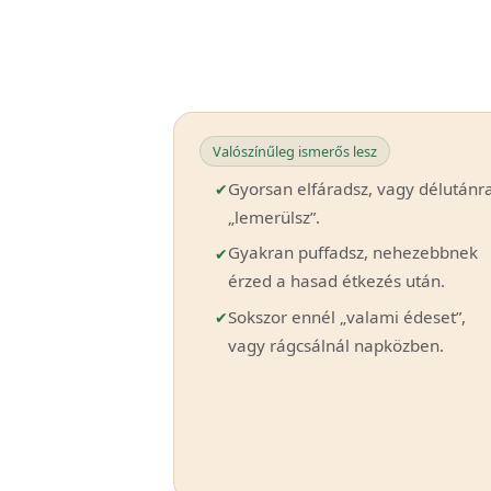
Valószínűleg ismerős lesz
Gyorsan elfáradsz, vagy délutánr
„lemerülsz”.
Gyakran puffadsz, nehezebbnek
érzed a hasad étkezés után.
Sokszor ennél „valami édeset”,
vagy rágcsálnál napközben.