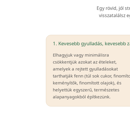
Egy rövid, jól s
visszatalálsz
1. Kevesebb gyulladás, kevesebb z
Elhagyjuk vagy minimálisra
csökkentjük azokat az ételeket,
amelyek a rejtett gyulladásokat
tarthatják fenn (túl sok cukor, finomíto
keményítők, finomított olajok), és
helyettük egyszerű, természetes
alapanyagokból építkezünk.