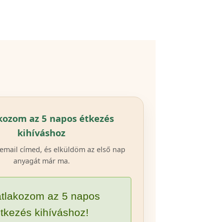
kozom az 5 napos étkezés
kihíváshoz
email címed, és elküldöm az első nap
anyagát már ma.
tlakozom az 5 napos
tkezés kihíváshoz!