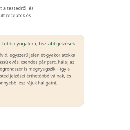
t a testedről, és
lt receptek és
. Több nyugalom, tisztább jelzések
vid, egyszerű jelenlét-gyakorlatokkal
assú evés, csendes pár perc, hála) az
degrendszer is megnyugszik – így a
sted jelzései érthetőbbé válnak, és
nnyebb lesz rájuk hallgatni.