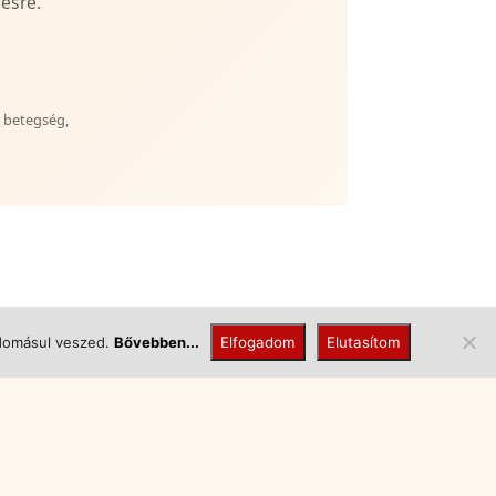
ésre.
s betegség,
udomásul veszed.
Bővebben...
Elfogadom
Elutasítom