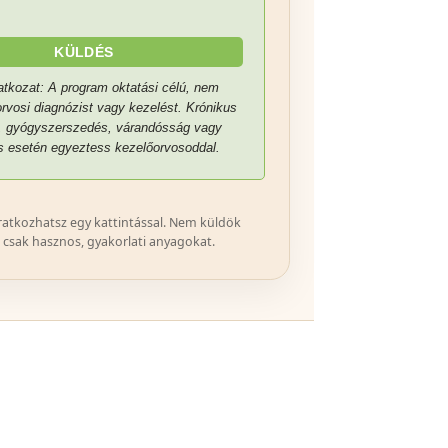
KÜLDÉS
latkozat: A program oktatási célú, nem
orvosi diagnózist vagy kezelést. Krónikus
, gyógyszerszedés, várandósság vagy
s esetén egyeztess kezelőorvosoddal.
ratkozhatsz egy kattintással. Nem küldök
 csak hasznos, gyakorlati anyagokat.