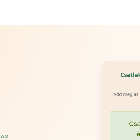
Csatla
Add meg az 
Csa
é
RAM