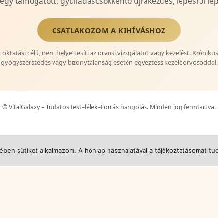
 egy támogatott, gyulladáscsökkentő újrakezdés, lépésről lép
CSATLAKOZOM A KIHÍVÁSHOZ
oktatási célú, nem helyettesíti az orvosi vizsgálatot vagy kezelést. Króniku
gyógyszerszedés vagy bizonytalanság esetén egyeztess kezelőorvosoddal.
© VitalGalaxy – Tudatos test–lélek–Forrás hangolás. Minden jog fenntartva.
kében sütiket alkalmazom. A honlap használatával a tájékoztatásomat t