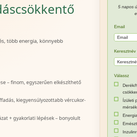
dáscsökkentő
5 napos ú
e
Email
és, több energia, könnyebb
Keresztnév
Válassz
ése – finom, egyszerűen elkészíthető
Derék/h
csökke
adás, kiegyensúlyozottabb vércukor-
Ízületi
mérsék
Energia
at + gyakorlati lépések – bonyolult
Emészt
Inzulin