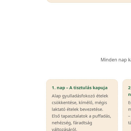
Minden nap ka
1. nap – A tisztulás kapuja
2
n
Alap gyulladásfokozó ételek
csökkentése, kímélő, mégis
E
laktató ételek bevezetése.
m
Első tapasztalatok a puffadás,
–
nehézség, fáradtság
t
változásáról.